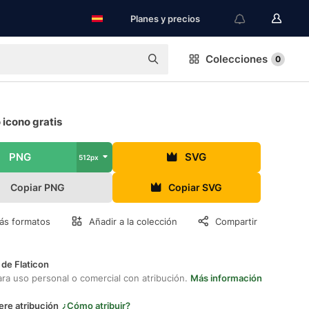
Planes y precios
Colecciones
0
icono gratis
PNG
SVG
512px
Copiar PNG
Copiar SVG
ás formatos
Añadir a la colección
Compartir
 de Flaticon
ara uso personal o comercial con atribución.
Más información
ere atribución
¿Cómo atribuir?