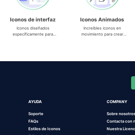
Iconos de interfaz
Iconos Animados
Iconos diseñados
Increíbles iconos en
específicamente para
movimiento para crear
interfaces
proyectos dinámicos
AYUDA
COMPANY
Soporte
Sobre nosotro
FAQs
Contacta con 
Estilos de Iconos
Nuestra Licenc