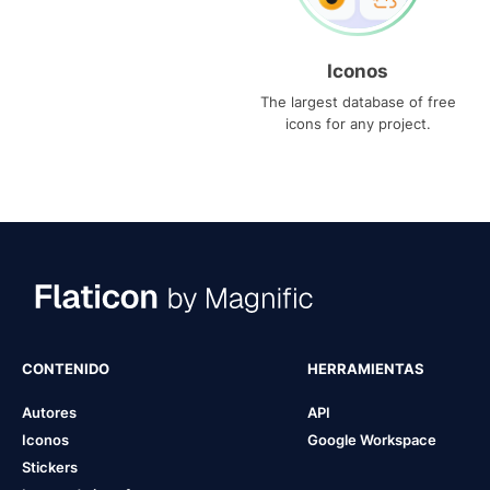
Iconos
The largest database of free
icons for any project.
CONTENIDO
HERRAMIENTAS
Autores
API
Iconos
Google Workspace
Stickers