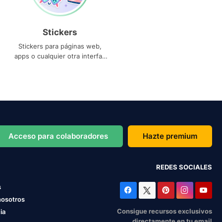
Stickers
Stickers para páginas web,
apps o cualquier otra interfaz
que necesites
Acceso para colaboradores
Hazte premium
REDES SOCIALES
s
nosotros
Consigue recursos exclusivos
ia
directamente en tu email