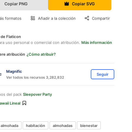
Copiar PNG
Copiar SVG
ás formatos
Añadir a la colección
Compartir
 de Flaticon
ara uso personal o comercial con atribución.
Más información
ere atribución
¿Cómo atribuir?
Magnific
Seguir
Ver todos los recursos 3,282,832
nos del pack
Sleepover Party
awaii Lineal
almohada
habitación
almohadas
bienestar