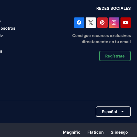
REDES SOCIALES
s
nosotros
Consigue recursos exclusivos
ia
directamente en tu email
os
Regístrate
Español
Magnific
Flaticon
Slidesgo