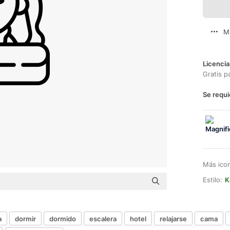
M
Licencia
Gratis p
Se requi
Más ico
Estilo:
K
a
dormir
dormido
escalera
hotel
relajarse
cama