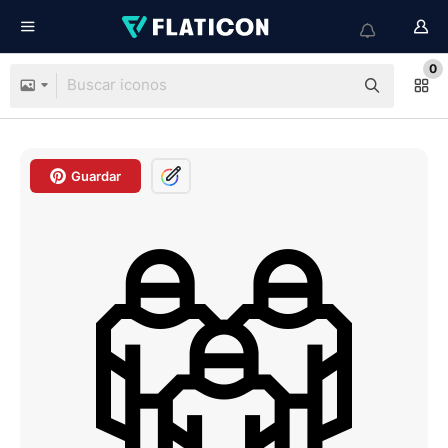
0
Guardar