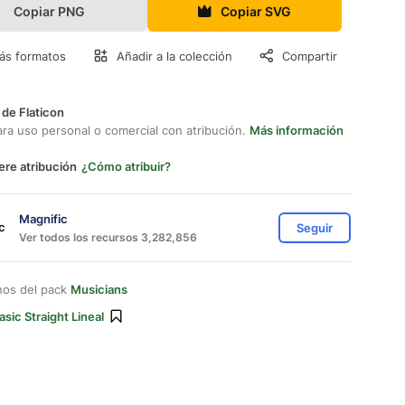
Copiar PNG
Copiar SVG
ás formatos
Añadir a la colección
Compartir
 de Flaticon
ara uso personal o comercial con atribución.
Más información
ere atribución
¿Cómo atribuir?
Magnific
Seguir
Ver todos los recursos 3,282,856
nos del pack
Musicians
asic Straight Lineal