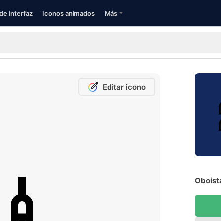
de interfaz
Iconos animados
Más
Editar icono
Oboista