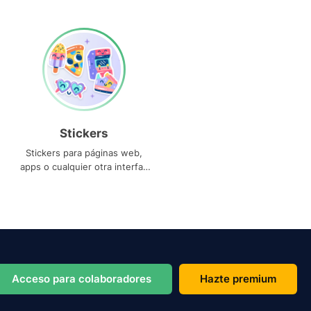
Stickers
Stickers para páginas web,
apps o cualquier otra interfaz
que necesites
Acceso para colaboradores
Hazte premium