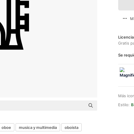
M
Licencia
Gratis p
Se requi
Más ico
Estilo:
B
oboe
musica y multimedia
oboista