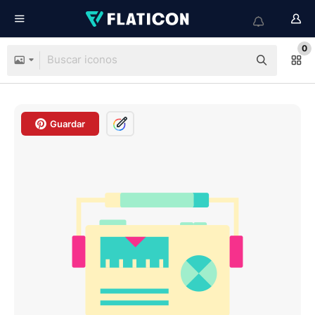
0
Guardar