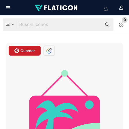
0
Guardar