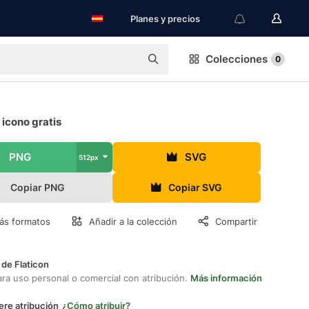
Planes y precios
Colecciones
0
 icono gratis
PNG
SVG
512px
Copiar PNG
Copiar SVG
ás formatos
Añadir a la colección
Compartir
 de Flaticon
ara uso personal o comercial con atribución.
Más información
ere atribución
¿Cómo atribuir?