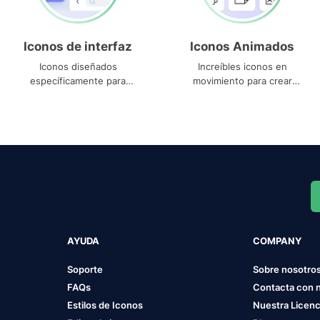
Iconos de interfaz
Iconos Animados
Iconos diseñados
Increíbles iconos en
específicamente para
movimiento para crear
interfaces
proyectos dinámicos
AYUDA
COMPANY
Soporte
Sobre nosotro
FAQs
Contacta con 
Estilos de Iconos
Nuestra Licenc