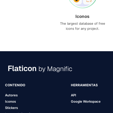
Iconos
The largest database of free
icons for any project.
CONTENIDO
HERRAMIENTAS
Autores
API
Iconos
Google Workspace
Stickers