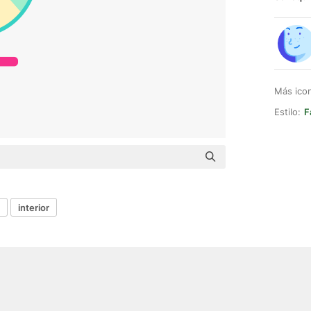
Más ico
Estilo:
F
interior