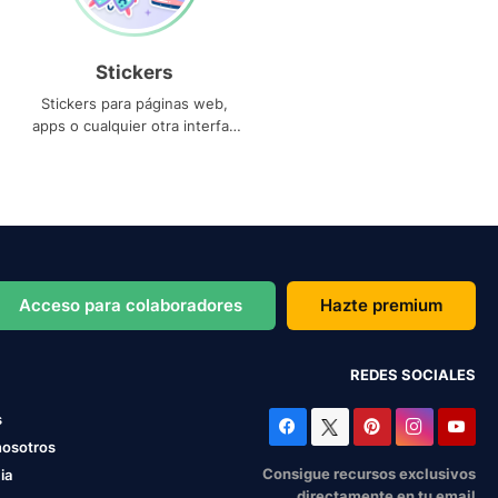
Stickers
Stickers para páginas web,
apps o cualquier otra interfaz
que necesites
Acceso para colaboradores
Hazte premium
REDES SOCIALES
s
nosotros
Consigue recursos exclusivos
ia
directamente en tu email