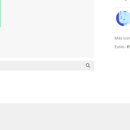
Más ico
Estilo:
F