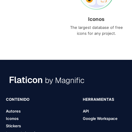
Iconos
The largest database of free
icons for any project.
CONTENIDO
HERRAMIENTAS
Autores
API
Iconos
Google Workspace
Stickers