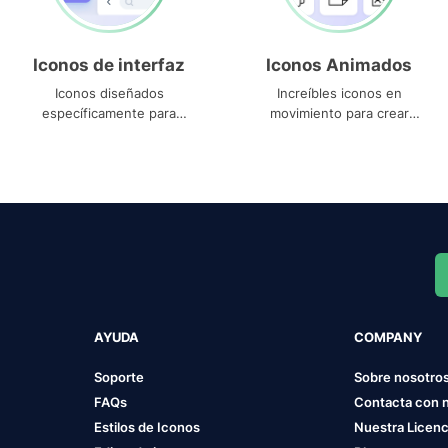
Iconos de interfaz
Iconos Animados
Iconos diseñados
Increíbles iconos en
específicamente para
movimiento para crear
interfaces
proyectos dinámicos
AYUDA
COMPANY
Soporte
Sobre nosotro
FAQs
Contacta con 
Estilos de Iconos
Nuestra Licenc