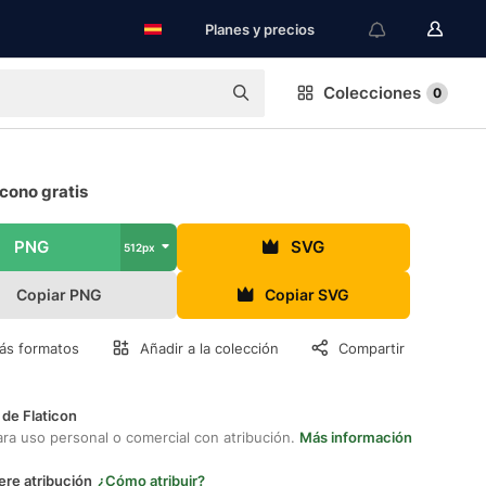
Planes y precios
Colecciones
0
cono gratis
PNG
SVG
512px
Copiar PNG
Copiar SVG
ás formatos
Añadir a la colección
Compartir
 de Flaticon
ara uso personal o comercial con atribución.
Más información
ere atribución
¿Cómo atribuir?