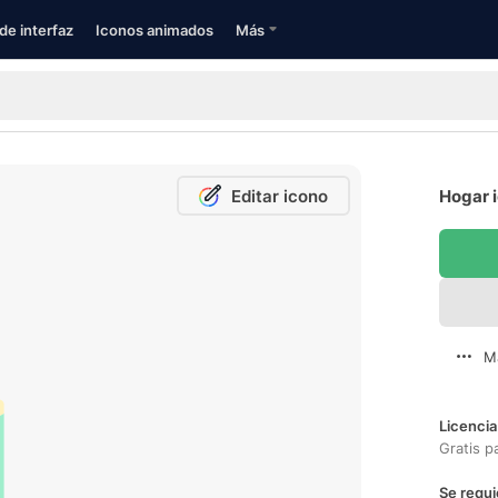
de interfaz
Iconos animados
Más
Editar icono
Hogar i
M
Licencia
Gratis p
Se requi