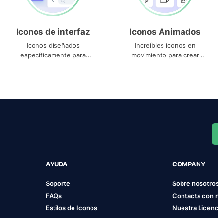
Iconos de interfaz
Iconos Animados
Iconos diseñados
Increíbles iconos en
específicamente para
movimiento para crear
interfaces
proyectos dinámicos
AYUDA
COMPANY
Soporte
Sobre nosotro
FAQs
Contacta con 
Estilos de Iconos
Nuestra Licenc