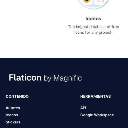
Iconos
The largest database of free
icons for any project.
CONTENIDO
HERRAMIENTAS
Autores
API
Iconos
Google Workspace
Stickers