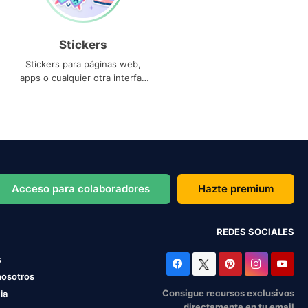
Stickers
Stickers para páginas web,
apps o cualquier otra interfaz
que necesites
Acceso para colaboradores
Hazte premium
REDES SOCIALES
s
nosotros
Consigue recursos exclusivos
ia
directamente en tu email