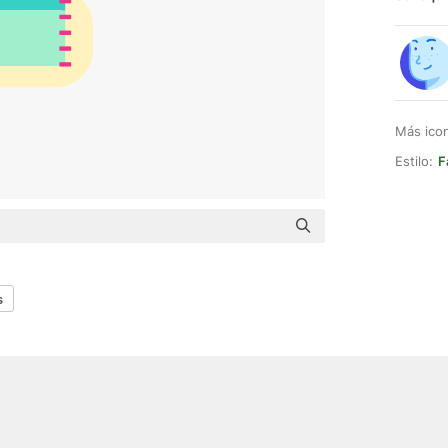
Más ico
Estilo:
F
s