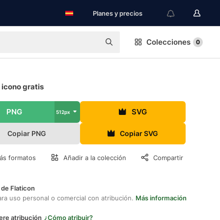
Planes y precios
Colecciones
0
 icono gratis
PNG
SVG
512px
Copiar PNG
Copiar SVG
ás formatos
Añadir a la colección
Compartir
 de Flaticon
ara uso personal o comercial con atribución.
Más información
ere atribución
¿Cómo atribuir?