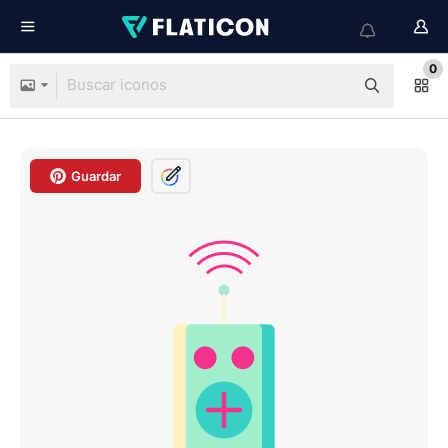
0
Guardar