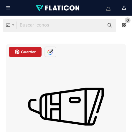
0
Guardar