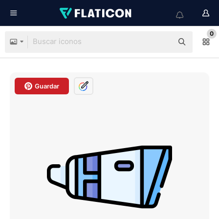
0
Guardar