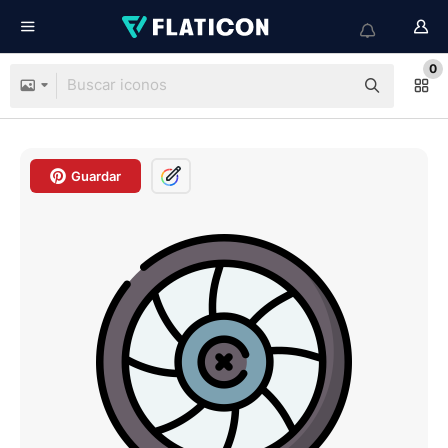
0
Guardar