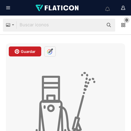
0
Guardar