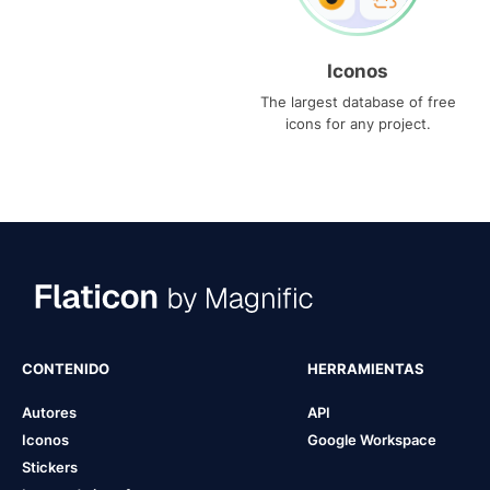
Iconos
The largest database of free
icons for any project.
CONTENIDO
HERRAMIENTAS
Autores
API
Iconos
Google Workspace
Stickers