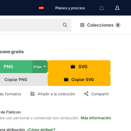
Planes y precios
Colecciones
0
cono gratis
PNG
SVG
512px
Copiar PNG
Copiar SVG
ás formatos
Añadir a la colección
Compartir
 de Flaticon
ara uso personal o comercial con atribución.
Más información
ere atribución
¿Cómo atribuir?