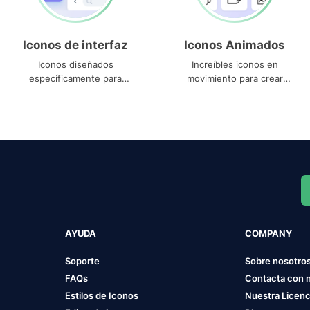
Iconos de interfaz
Iconos Animados
Iconos diseñados
Increíbles iconos en
específicamente para
movimiento para crear
interfaces
proyectos dinámicos
AYUDA
COMPANY
Soporte
Sobre nosotro
FAQs
Contacta con 
Estilos de Iconos
Nuestra Licenc