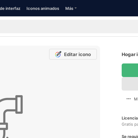
de interfaz
Iconos animados
Más
Editar icono
Hogar i
M
Licencia
Gratis p
Se requi