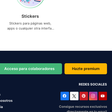
Stickers
Stickers para páginas web,
apps o cualquier otra interfaz
que necesites
Acceso para colaboradores
Hazte premium
REDES SOCIALES
s
nosotros
Consigue recursos exclusivos
ia
directamente en tu email