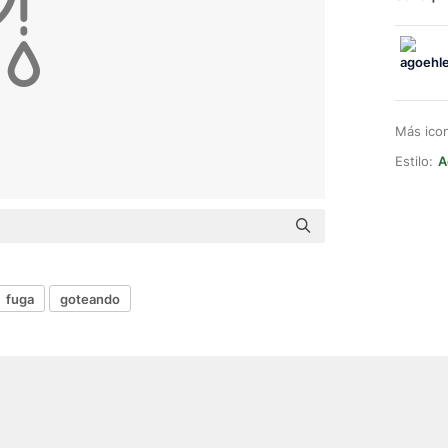
Más ico
Estilo:
A
fuga
goteando