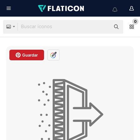
0
Guardar