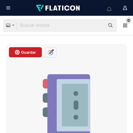
0
Guardar