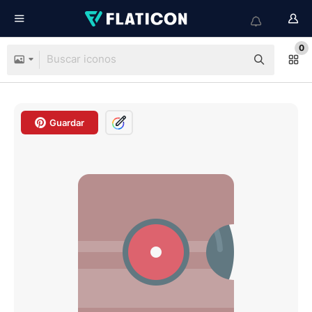
0
Guardar