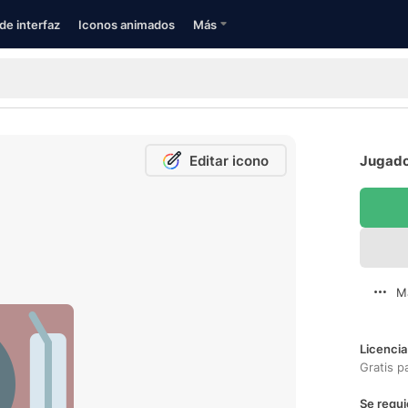
de interfaz
Iconos animados
Más
Editar icono
Jugador
M
Licencia
Gratis p
Se requi