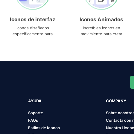
Iconos de interfaz
Iconos Animados
Iconos diseñados
Increíbles iconos en
específicamente para
movimiento para crear
interfaces
proyectos dinámicos
AYUDA
COMPANY
Soporte
Sobre nosotro
FAQs
Contacta con 
Estilos de Iconos
Nuestra Licenc