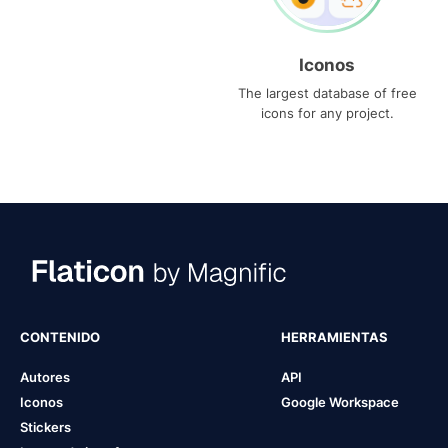
Iconos
The largest database of free
icons for any project.
CONTENIDO
HERRAMIENTAS
Autores
API
Iconos
Google Workspace
Stickers