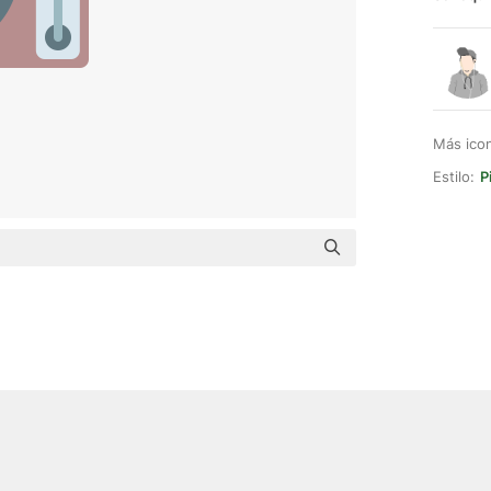
Más ico
Estilo:
P