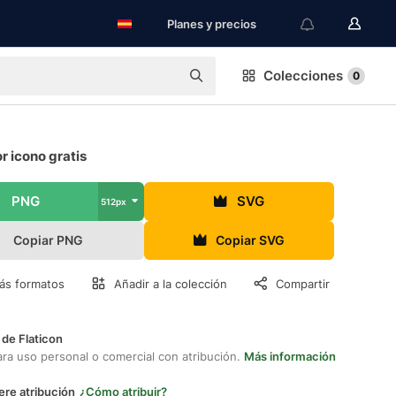
Planes y precios
Colecciones
0
 icono gratis
PNG
SVG
512px
Copiar PNG
Copiar SVG
ás formatos
Añadir a la colección
Compartir
 de Flaticon
ara uso personal o comercial con atribución.
Más información
ere atribución
¿Cómo atribuir?