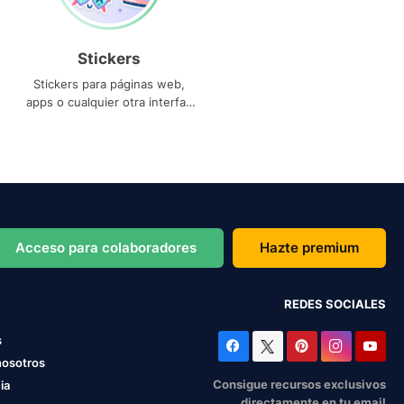
Stickers
Stickers para páginas web,
apps o cualquier otra interfaz
que necesites
Acceso para colaboradores
Hazte premium
REDES SOCIALES
s
nosotros
Consigue recursos exclusivos
ia
directamente en tu email