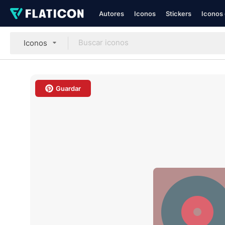
Autores
Iconos
Stickers
Iconos 
Iconos
Guardar