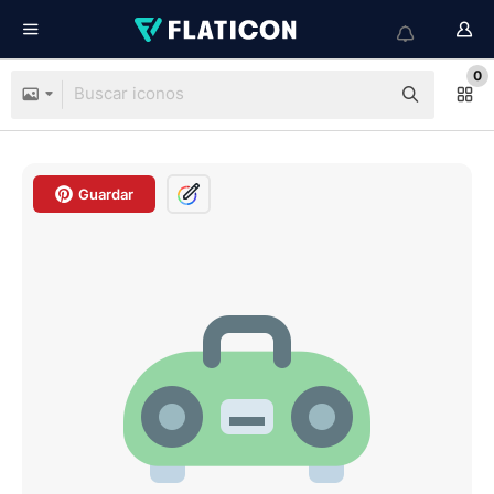
0
Guardar