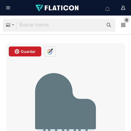
0
Guardar