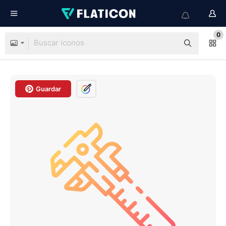
0
Guardar