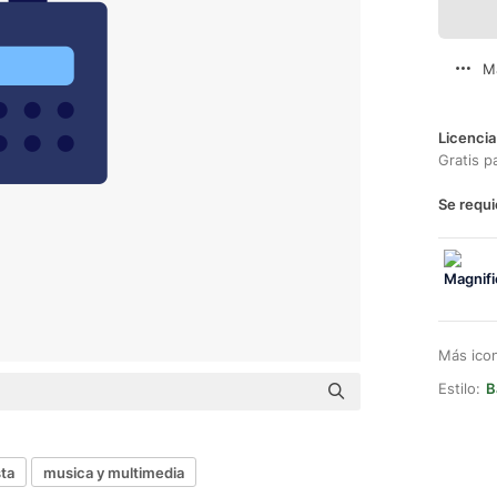
M
Licencia
Gratis p
Se requi
Más ico
Estilo:
B
sta
musica y multimedia