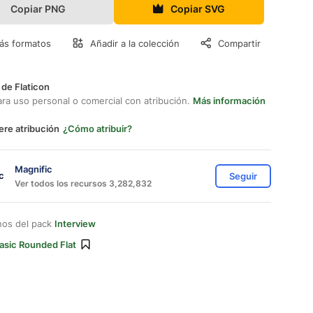
Copiar PNG
Copiar SVG
ás formatos
Añadir a la colección
Compartir
 de Flaticon
ara uso personal o comercial con atribución.
Más información
ere atribución
¿Cómo atribuir?
Magnific
Seguir
Ver todos los recursos 3,282,832
nos del pack
Interview
asic Rounded Flat