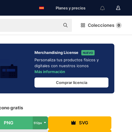
Planes y precios
Colecciones
0
Merchandising License
NUEVO
Personaliza tus productos físicos y
digitales con nuestros iconos
Más información
Comprar licencia
cono gratis
PNG
SVG
512px