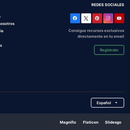
REDES SOCIALES
s
nosotros
Consigue recursos exclusivos
ia
directamente en tu email
os
Regístrate
Español
Magnific
Flaticon
Slidesgo