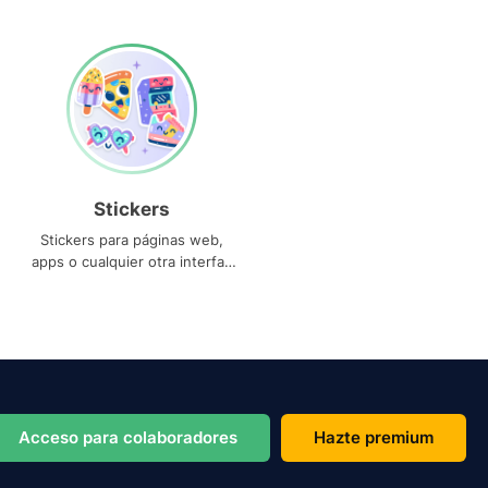
Stickers
Stickers para páginas web,
apps o cualquier otra interfaz
que necesites
Acceso para colaboradores
Hazte premium