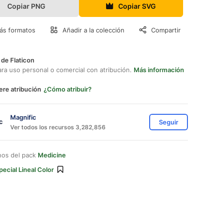
Copiar PNG
Copiar SVG
ás formatos
Añadir a la colección
Compartir
 de Flaticon
ara uso personal o comercial con atribución.
Más información
ere atribución
¿Cómo atribuir?
Magnific
Seguir
Ver todos los recursos 3,282,856
nos del pack
Medicine
pecial Lineal Color