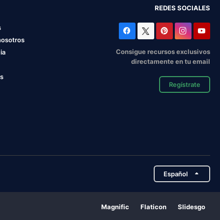
REDES SOCIALES
s
nosotros
Consigue recursos exclusivos
ia
directamente en tu email
os
Regístrate
Español
Magnific
Flaticon
Slidesgo