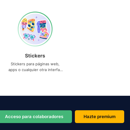
Stickers
Stickers para páginas web,
apps o cualquier otra interfaz
que necesites
Acceso para colaboradores
Hazte premium