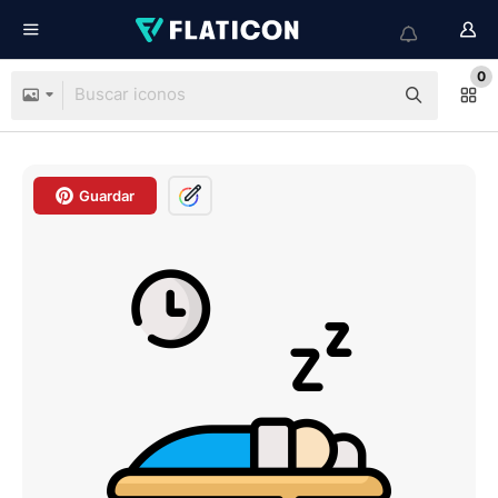
0
Guardar