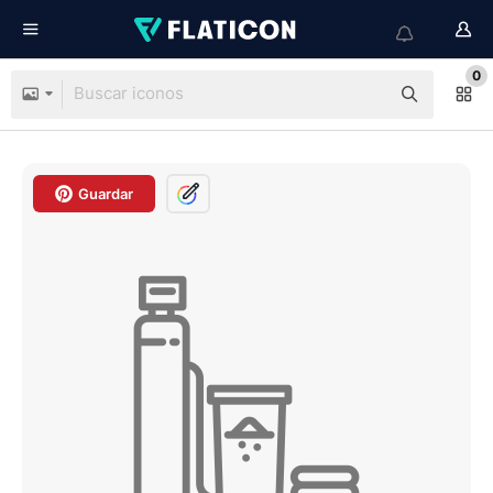
0
Guardar