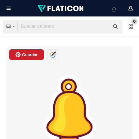
0
Guardar