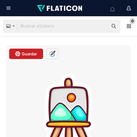
0
Guardar