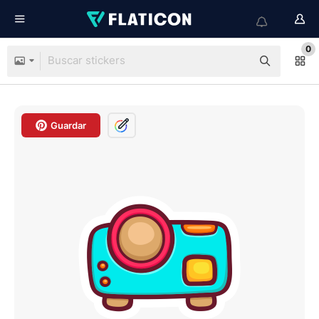
0
Guardar