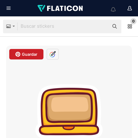
0
Guardar