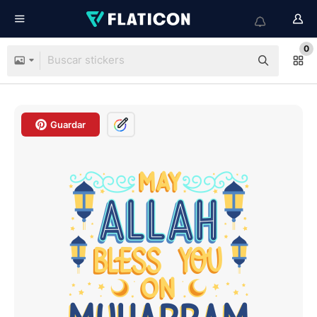
0
Guardar