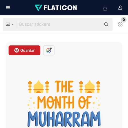
0
Guardar