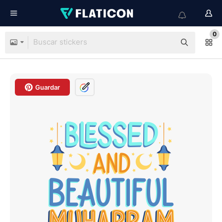
0
Guardar