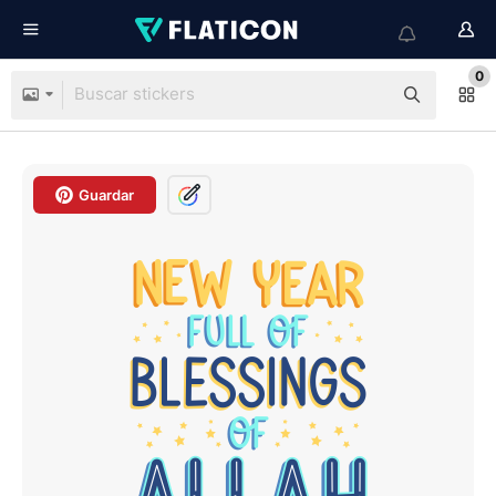
0
Guardar