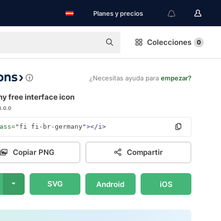
Planes y precios
Colecciones
0
¿Necesitas ayuda para
empezar?
 free interface icon
3.0.0
ass=
"fi fi-br-germany"
></i>
Copiar PNG
Compartir
SVG
Android
iOS