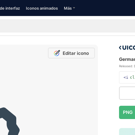
de interfaz
Iconos animados
Más
Editar icono
Germany
Released:
<i
cl
PNG