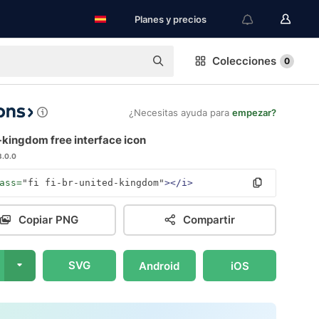
Planes y precios
Colecciones
0
¿Necesitas ayuda para
empezar?
-kingdom free interface icon
3.0.0
ass=
"fi fi-br-united-kingdom"
></i>
Copiar PNG
Compartir
SVG
Android
iOS