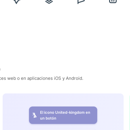
n
es web o en aplicaciones iOS y Android.
El icono United-kingdom en
un botón