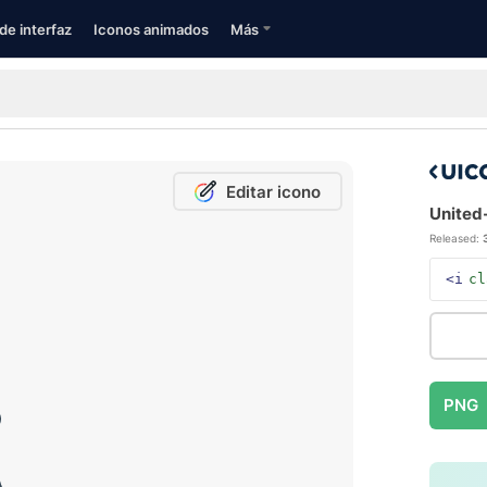
de interfaz
Iconos animados
Más
Editar icono
United
Released:
<i
cl
PNG