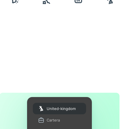
United-kingdom
Cartera