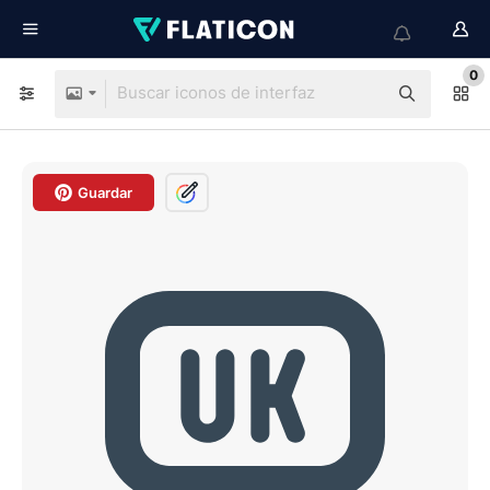
0
Guardar