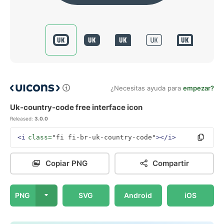
¿Necesitas ayuda para
empezar?
Uk-country-code free interface icon
Released:
3.0.0
<i
class=
"fi fi-br-uk-country-code"
></i>
Copiar PNG
Compartir
PNG
SVG
Android
iOS