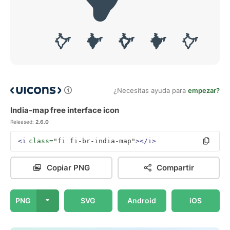
¿Necesitas ayuda para
empezar?
India-map free interface icon
Released:
2.6.0
<i
class=
"fi fi-br-india-map"
></i>
Copiar PNG
Compartir
PNG
SVG
Android
iOS