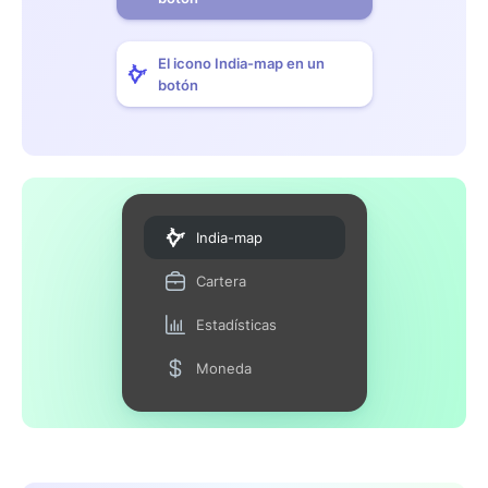
El icono India-map en un
botón
India-map
Cartera
Estadísticas
Moneda