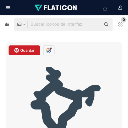
0
Guardar