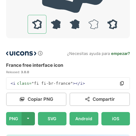
¿Necesitas ayuda para
empezar?
France free interface icon
Released:
3.0.0
<i
class=
"fi fi-br-france"
></i>
Copiar PNG
Compartir
PNG
SVG
Android
iOS