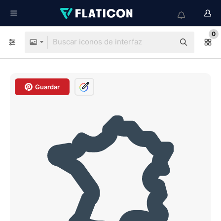
0
Guardar