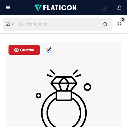
0
Guardar