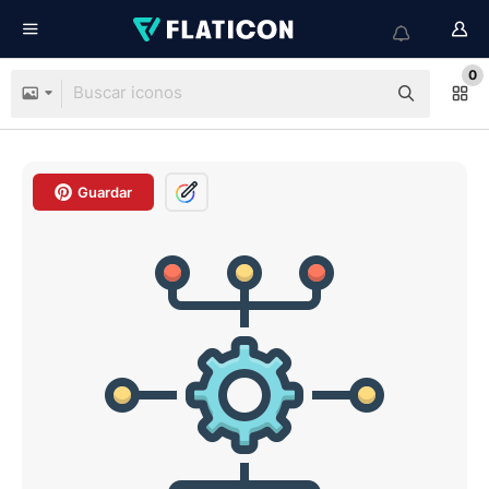
0
Guardar