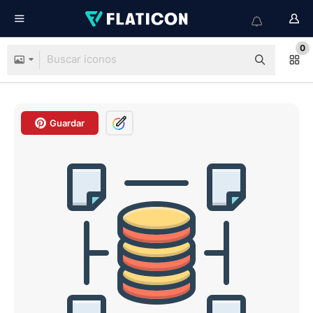
0
Guardar