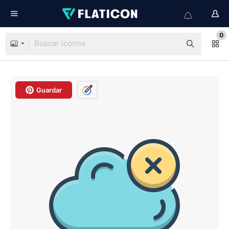
0
Guardar