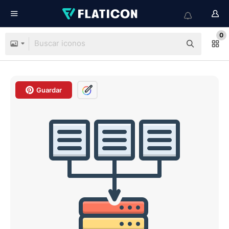
0
Guardar