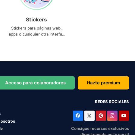
Stickers
Stickers para páginas web,
apps o cualquier otra interfaz
que necesites
Acceso para colaboradores
Hazte premium
REDES SOCIALES
s
nosotros
Consigue recursos exclusivos
ia
directamente en tu email