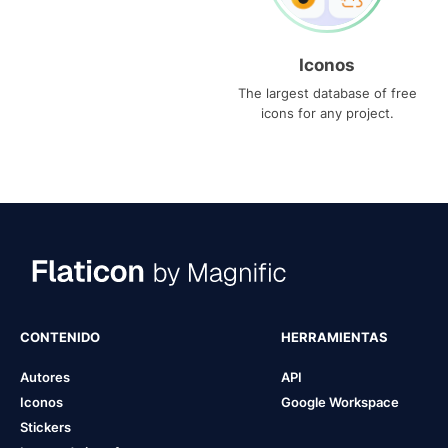
Iconos
The largest database of free
icons for any project.
CONTENIDO
HERRAMIENTAS
Autores
API
Iconos
Google Workspace
Stickers