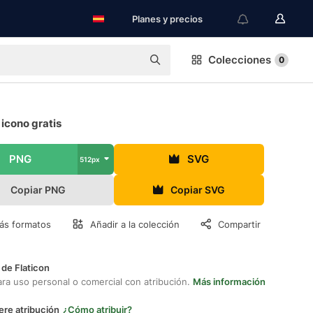
Planes y precios
Colecciones
0
icono gratis
PNG
SVG
512px
Copiar PNG
Copiar SVG
ás formatos
Añadir a la colección
Compartir
 de Flaticon
ara uso personal o comercial con atribución.
Más información
ere atribución
¿Cómo atribuir?