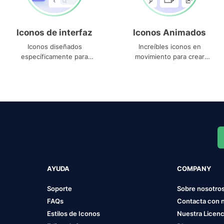
Iconos de interfaz
Iconos Animados
Iconos diseñados
Increíbles iconos en
específicamente para
movimiento para crear
interfaces
proyectos dinámicos
AYUDA
COMPANY
Soporte
Sobre nosotro
FAQs
Contacta con 
Estilos de Iconos
Nuestra Licenc