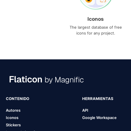
Iconos
The largest database of free
icons for any project.
CONTENIDO
HERRAMIENTAS
Autores
API
Iconos
Google Workspace
Stickers