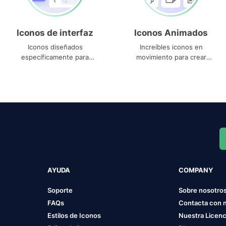
Iconos de interfaz
Iconos Animados
Iconos diseñados
Increíbles iconos en
específicamente para
movimiento para crear
interfaces
proyectos dinámicos
AYUDA
COMPANY
Soporte
Sobre nosotro
FAQs
Contacta con 
Estilos de Iconos
Nuestra Licenc