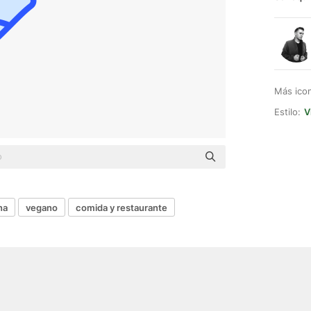
Más ico
Estilo:
V
na
vegano
comida y restaurante