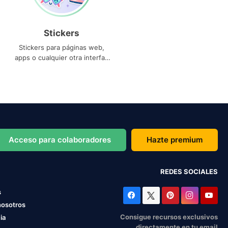
Stickers
Stickers para páginas web,
apps o cualquier otra interfaz
que necesites
Acceso para colaboradores
Hazte premium
REDES SOCIALES
s
nosotros
Consigue recursos exclusivos
ia
directamente en tu email