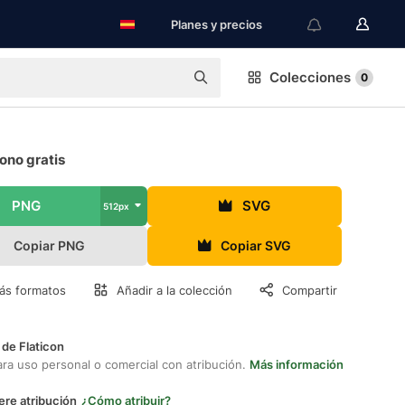
Planes y precios
Colecciones
0
ono gratis
PNG
SVG
512px
Copiar PNG
Copiar SVG
ás formatos
Añadir a la colección
Compartir
 de Flaticon
ara uso personal o comercial con atribución.
Más información
ere atribución
¿Cómo atribuir?