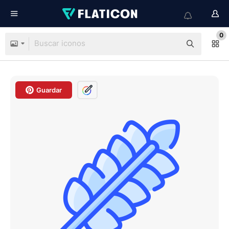
0
Guardar