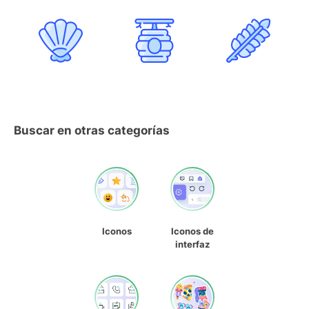
Buscar en otras categorías
Iconos
Iconos de
interfaz