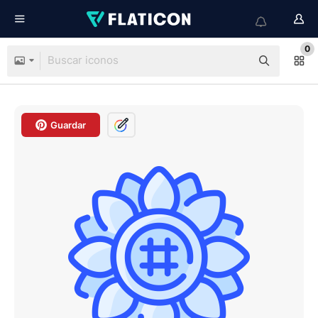
0
Guardar