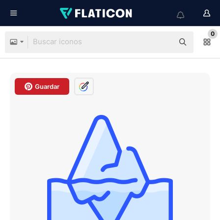
0
Guardar