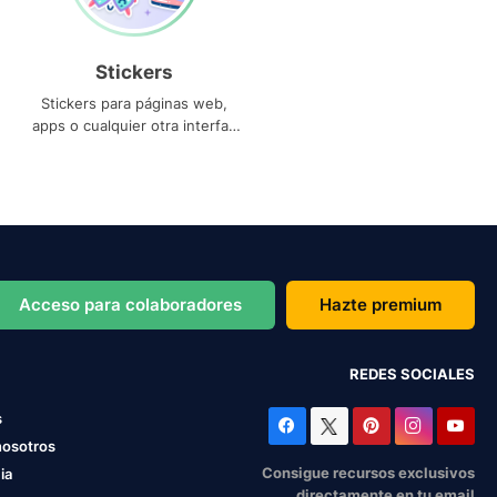
Stickers
Stickers para páginas web,
apps o cualquier otra interfaz
que necesites
Acceso para colaboradores
Hazte premium
REDES SOCIALES
s
nosotros
Consigue recursos exclusivos
ia
directamente en tu email