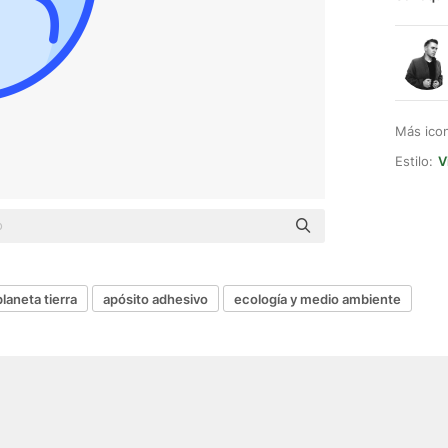
Más ico
Estilo:
V
planeta tierra
apósito adhesivo
ecología y medio ambiente