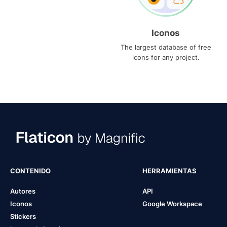
Iconos
The largest database of free
icons for any project.
CONTENIDO
HERRAMIENTAS
Autores
API
Iconos
Google Workspace
Stickers