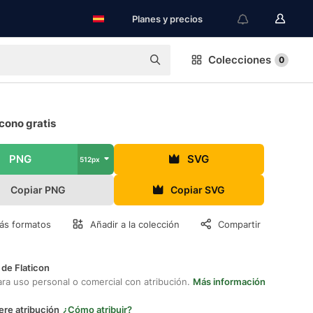
Planes y precios
Colecciones
0
icono gratis
PNG
SVG
512px
Copiar PNG
Copiar SVG
ás formatos
Añadir a la colección
Compartir
 de Flaticon
ara uso personal o comercial con atribución.
Más información
ere atribución
¿Cómo atribuir?